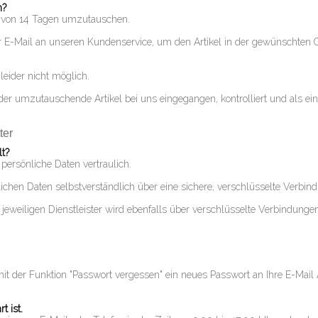
n?
b von 14 Tagen umzutauschen.
r E-Mail an unseren Kundenservice, um den Artikel in der gewünschten G
leider nicht möglich.
 der umzutauschende Artikel bei uns eingegangen, kontrolliert und als ein
ter
t?
ersönliche Daten vertraulich.
nlichen Daten selbstverständlich über eine sichere, verschlüsselte Verbin
eweiligen Dienstleister wird ebenfalls über verschlüsselte Verbindungen 
t der Funktion "Passwort vergessen" ein neues Passwort an Ihre E-Mail 
t ist.