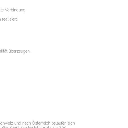
lte Verbindung.
realisiert.
lität überzeugen.
 Schweiz und nach Österreich belaufen sich
ußer Sonntags) kostet zusätzlich 7,00