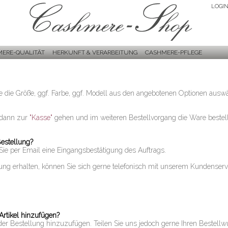
LOGI
ERE-QUALITÄT
HERKUNFT & VERARBEITUNG
CASHMERE-PFLEGE
ie die Größe, ggf. Farbe, ggf. Modell aus den angebotenen Optionen aus
 dann zur
"Kasse"
gehen und im weiteren Bestellvorgang die Ware bestel
Bestellung?
Sie per Email eine Eingangsbestätigung des Auftrags.
gung erhalten, können Sie sich gerne telefonisch mit unserem Kundenserv
Artikel hinzufügen?
l der Bestellung hinzuzufügen. Teilen Sie uns jedoch gerne Ihren Bestellw