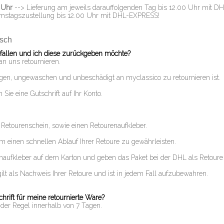
 Uhr
--> Lieferung am jeweils darauffolgenden Tag bis 12.00 Uhr mit 
stagszustellung bis 12.00 Uhr mit DHL-EXPRESS!
sch
efallen und ich diese zurückgeben möchte?
an uns retournieren.
agen, ungewaschen und unbeschädigt an myclassico zu retournieren ist.
Sie eine Gutschrift auf Ihr Konto.
 Retourenschein, sowie einen Retourenaufkleber.
um einen schnellen Ablauf Ihrer Retoure zu gewährleisten.
renaufkleber auf dem Karton und geben das Paket bei der DHL als Retoure 
gilt als Nachweis Ihrer Retoure und ist in jedem Fall aufzubewahren.
hrift für meine retournierte Ware?
n der Regel innerhalb von 7 Tagen.