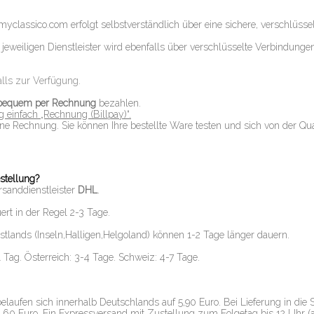
myclassico.com erfolgt selbstverständlich über eine sichere, verschlüsse
eweiligen Dienstleister wird ebenfalls über verschlüsselte Verbindungen 
lls zur Verfügung.
bequem per Rechnung
bezahlen.
 einfach „Rechnung (Billpay)“.
ne Rechnung. Sie können Ihre bestellte Ware testen und sich von der Qua
stellung?
sanddienstleister
DHL
.
rt in der Regel 2-3 Tage.
tlands (Inseln,Halligen,Helgoland) können 1-2 Tage länger dauern.
Tag. Österreich: 3-4 Tage. Schweiz: 4-7 Tage.
laufen sich innerhalb Deutschlands auf 5,90 Euro. Bei Lieferung in die
60 Euro. Ein Expressversand mit Zustellung zum Folgetag bis 12 Uhr (a