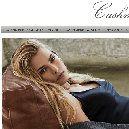
CASHMERE-PRODUKTE
BRANDS
CASHMERE-QUALITÄT
HERKUNFT &